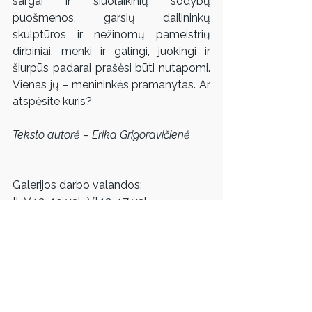
sargai ir šiuolaikinių sodybų 
puošmenos, garsių dailininkų 
skulptūros ir nežinomų pameistrių 
dirbiniai, menki ir galingi, juokingi ir 
šiurpūs padarai prašėsi būti nutapomi. 
Vienas jų – menininkės pramanytas. Ar 
atspėsite kuris?
Teksto autorė – Erika Grigoravičienė
Galerijos darbo valandos: 
II–V 12–19 val., VI 12–17 val.
Parodos lankymas – nemokamas.
Daugiau informacijos apie parodą 
suteiks ir į kilusius klausimus atsakys 
Dailininkų sąjungos galerijos direktorė 
Patricija Poderytė