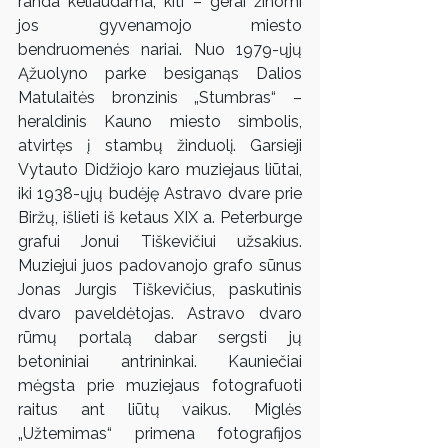
randa keliaudama, kiti – gerai žinomi 
jos gyvenamojo miesto 
bendruomenės nariai. Nuo 1979-ųjų 
Ąžuolyno parke besiganąs Dalios 
Matulaitės bronzinis „Stumbras“ – 
heraldinis Kauno miesto simbolis, 
atvirtęs į stambų žinduolį. Garsieji 
Vytauto Didžiojo karo muziejaus liūtai, 
iki 1938-ųjų budėję Astravo dvare prie 
Biržų, išlieti iš ketaus XIX a. Peterburge 
grafui Jonui Tiškevičiui užsakius. 
Muziejui juos padovanojo grafo sūnus 
Jonas Jurgis Tiškevičius, paskutinis 
dvaro paveldėtojas. Astravo dvaro 
rūmų portalą dabar sergsti jų 
betoniniai antrininkai. Kauniečiai 
mėgsta prie muziejaus fotografuoti 
raitus ant liūtų vaikus. Miglės 
„Užtemimas“ primena fotografijos 