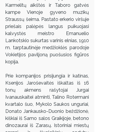
Karmelitų aikštės ir Taboro gatvės 
kampe Vienoje gyveno muzikų 
Straussų šeima. Pastato erkerio viršuje 
priešais palėpės langus puikuojasi 
kalvystės meistro Emanuelio 
Lankotskio sukurtas varinis elnias, 1910 
m. tarptautinėje medžioklės parodoje 
Vokietijos paviljoną puošusios figūros 
kopija.
Prie kompanijos prisijungia ir katinas, 
Ksenijos Jaroševaitės iškaltas iš 16 
tonų akmens rašytojai Jurgai 
Ivanauskaitei atminti, Talino Rotermani 
kvartalo šuo, Mykolo Saukos unguriai, 
Donato Jankausko-Duonio beždžionė, 
kiškiai iš Samo salos Graikijoje, betono 
dinozaurai iš Zarasų. Istoriniai miestų 