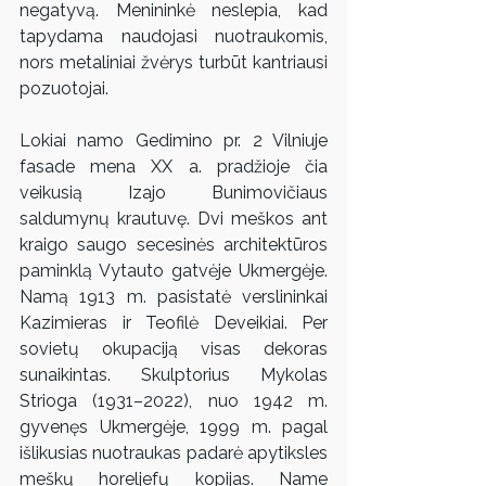
negatyvą. Menininkė neslepia, kad 
tapydama naudojasi nuotraukomis, 
nors metaliniai žvėrys turbūt kantriausi 
pozuotojai.
Lokiai namo Gedimino pr. 2 Vilniuje 
fasade mena XX a. pradžioje čia 
veikusią Izajo Bunimovičiaus 
saldumynų krautuvę. Dvi meškos ant 
kraigo saugo secesinės architektūros 
paminklą Vytauto gatvėje Ukmergėje. 
Namą 1913 m. pasistatė verslininkai 
Kazimieras ir Teofilė Deveikiai. Per 
sovietų okupaciją visas dekoras 
sunaikintas. Skulptorius Mykolas 
Strioga (1931–2022), nuo 1942 m. 
gyvenęs Ukmergėje, 1999 m. pagal 
išlikusias nuotraukas padarė apytiksles 
meškų horeljefų kopijas. Name 