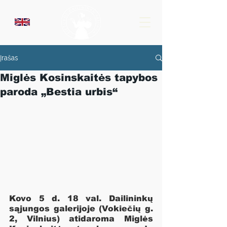
Įrašas
Miglės Kosinskaitės tapybos
paroda „Bestia urbis“
Kovo 5 d. 18 val. Dailininkų 
sąjungos galerijoje (Vokiečių g. 
2, Vilnius) atidaroma Miglės 