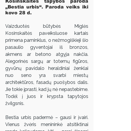
Kosinskaitės tapybos paroda 
„Bestia urbis“. Paroda veiks iki 
kovo 28 d.
Vaizduotės būtybės Miglės 
Kosinskaitės paveiksluose kartais 
primena paminklus, o nežmogiškieji šio 
pasaulio gyventojai iš bronzos, 
akmens ar betono atgyja nakčia. 
Alegorinės sargų ar totemų figūros, 
gyvūnų pavidalo heraldiniai ženklai 
nuo seno yra svarbi miestų 
architektūros, fasadų puošybos dalis. 
Jie tokie įprasti, kad jų nė nepastebime. 
Todėl į juos ir krypsta tapytojos 
žvilgsnis.
Bestia urbis padermė – gausi ir įvairi. 
Vienus žvėris menininkė atsitiktinai 