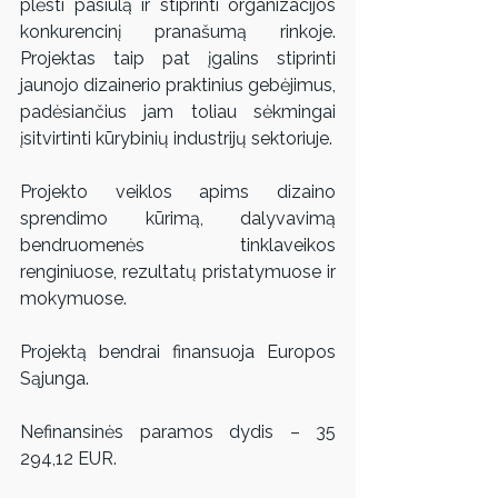
plėsti pasiūlą ir stiprinti organizacijos 
konkurencinį pranašumą rinkoje. 
Projektas taip pat įgalins stiprinti 
jaunojo dizainerio praktinius gebėjimus, 
padėsiančius jam toliau sėkmingai 
įsitvirtinti kūrybinių industrijų sektoriuje.
Projekto veiklos apims dizaino 
sprendimo kūrimą, dalyvavimą 
bendruomenės tinklaveikos 
renginiuose, rezultatų pristatymuose ir 
mokymuose.
Projektą bendrai finansuoja Europos 
Sąjunga.
Nefinansinės paramos dydis – 35 
294,12 EUR.