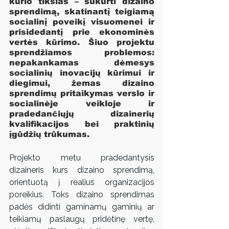
kurio tikslas – sukurti dizaino 
sprendimą, skatinantį teigiamą 
socialinį poveikį visuomenei ir 
prisidedantį prie ekonominės 
vertės kūrimo. Šiuo projektu 
sprendžiamos problemos: 
nepakankamas dėmesys 
socialinių inovacijų kūrimui ir 
diegimui, žemas dizaino 
sprendimų pritaikymas verslo ir 
socialinėje veikloje ir 
pradedančiųjų dizainerių 
kvalifikacijos bei praktinių 
įgūdžių trūkumas.
Projekto metu pradedantysis 
dizaineris kurs dizaino sprendimą, 
orientuotą į realius organizacijos 
poreikius. Toks dizaino sprendimas 
padės didinti gaminamų gaminių ar 
teikiamų paslaugų pridėtinę vertę, 