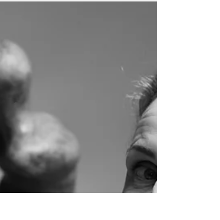
Apie parodoje „Aukso mūza“ eksponuojamas
knygas ir iliustracijas. Ieva Babilaitė yra
žinoma dailininkė, kuria estampus, žavisi
šrifto ir...