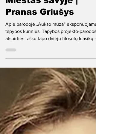
Miestas savyje |
Pranas Griušys
Apie parodoje „Aukso mūza“ eksponuojamus
tapybos kūrinius. Tapybos projekto-parodos
atspirties tašku tapo dviejų filosofų klasikų -...