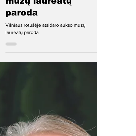
Vilniaus rotušėje
atidaroma aukso
mūzų laureatų
paroda
Vilniaus rotušėje atsidaro aukso mūzų
laureatų paroda