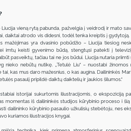
?
iucija vieną rytą pabunda, pažvelgia į veidrodį ir mato save
ai, daiktai atrodo vis didesni, todėl tenka kreiptis į gydytoją. 
jos mažėjimas yra dvasinio pobūdžio – Liucija tiesiog nesiek
ei imtų keisti gyvenimo būdą, stengtųsi patekti į televiziją
ūt pasveiktų, tačiau tai ne jos būdui. Liucija nutaria priimti 
 lyg nieko nebūtų nutikę. „Tetulė Liu“ – nuostabi žinomos 
ie tai, kas mus daro mažesnius, o kas augina. Dailininkės Mar
 tetulės pasaulį pripildė daiktų daiktelių ir jaukios šilumos.“
abiai istorijai sukurtomis iliustracijomis, o ekspoziciją papi
as momentas iš dailininkės studijos kūrybinio proceso i šią
usti dailininko kūrybinio pasaulio užkulisių stebėtoju, nes ek
buvo kuriamos iliustracijos knygai.
s mišria technika, kiek primena atmosferinius scenovaizd