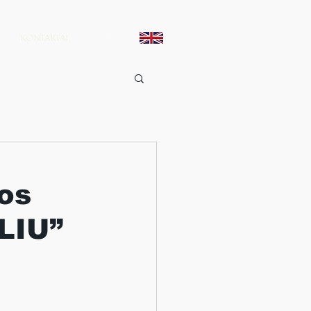
KONTAKTAI
os
LIU”