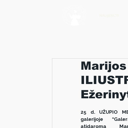
NAUJIENOS
Marijos
ILIUST
Ežeriny
25 d. UŽUPIO ME
galerijoje “Gale
atidaroma Marij