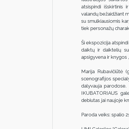
atsispindi išskirtini
valandų bežaidžiant mą
su smulkiausiomis karp
tiek personažų charakt
Ši ekspozicija atspind
daiktų ir daiktelių s
apsigyvena ir knygos „
Marija Rubavičiūtė (
scenografijos specialy
dalyvauja parodose. 
IKUBATORIAUS galeri
debiutas jai naujoje kn
Paroda veiks: spalio 2