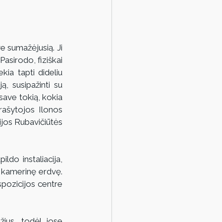
 sumažėjusią. Ji 
Pasirodo, fiziškai 
ia tapti dideliu 
, susipažinti su 
save tokią, kokia 
rašytojos Ilonos 
ijos Rubavičiūtės 
ldo instaliacija, 
 kamerinę erdvę. 
spozicijos centre 
žius, todėl jose 