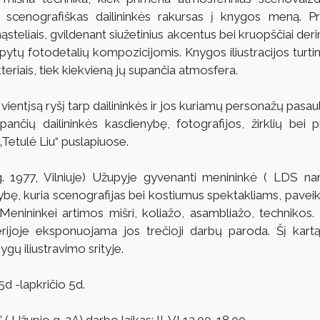
s ir scenografiškas dailininkės rakursas į knygos meną. P
steliais, gvildenant siužetinius akcentus bei kruopščiai derin
ytų fotodetalių kompozicijomis. Knygos iliustracijos turting
eriais, tiek kiekvieną jų supančia atmosfera.
i vientįsą ryšį tarp dailininkės ir jos kuriamų personažų pasa
upančių dailininkės kasdienybę, fotografijos, žirklių bei 
Tetulė Liu“ puslapiuose.
g. 1977, Vilniuje) Užupyje gyvenanti menininkė ( LDS nar
bę, kuria scenografijas bei kostiumus spektakliams, paveikslu
Menininkei artimos mišri, koliažo, asambliažo, technik
joje eksponuojama jos trečioji darbų paroda. Šį kartą,
ygų iliustravimo srityje.
5d -lapkričio 5d.