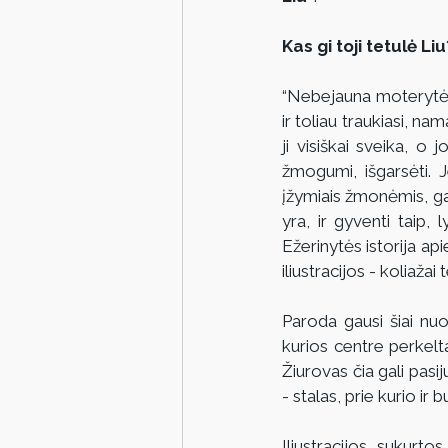
Kas gi toji tetulė Liu
“Nebejauna moterytė L
ir toliau traukiasi, nam
ji visiškai sveika, o 
žmogumi, išgarsėti. J
įžymiais žmonėmis, galb
yra, ir gyventi taip,
Ežerinytės istorija ap
iliustracijos - koliažai
Paroda gausi šiai nuost
kurios centre perkelt
Žiurovas čia gali pasij
- stalas, prie kurio ir 
Iliustracijos sukurto