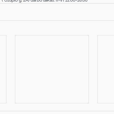
 ( Užupio g. 2A) darbo laikas: II-VI 12.00-18.00