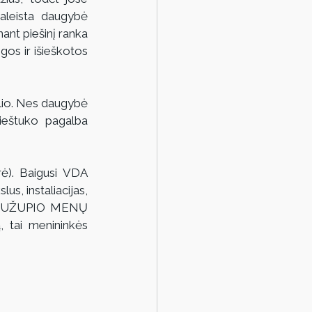
raleista daugybė 
ant piešinį ranka 
os ir išieškotos 
ulio. Nes daugybė 
pieštuko pagalba 
ė). Baigusi VDA 
s, instaliacijas, 
os. UŽUPIO MENŲ 
 tai menininkės 