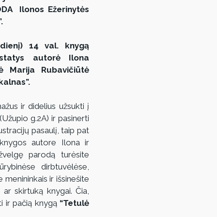
A  Ilonos Ežerinytės 
.
dienį) 14 val. knygą 
tatys autorė Ilona 
kė Marija Rubavičiūtė 
kalnas”.
us ir didelius užsukti į 
Užupio g.2A) ir pasinerti 
ustracijų pasaulį, taip pat 
 knygos autore Ilona ir 
pžvelgę parodą turėsite 
rybinėse dirbtuvėlėse, 
menininkais ir išsinešite 
ar skirtuką knygai. Čia, 
ti ir pačią knygą 
“Tetulė 