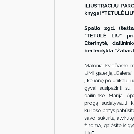
ILIUSTRACIJŲ PAROD
knygai “TETULĖ LIU”
Spalio 29d. (šešta
“TETULĖ LIU” pris
Ežerinytė, dailinin
bei leidykla “Žalias 
Maloniai kviečiame maž
UMI galeriją „Galera“ (
į kelionę po unikalų ili
gyvai susipažinti su
dailininke Marija. A
progą sudalyvauti kū
kuriose patys pabūsite 
savo sukurtą atvirutę 
žinoma, galėsite isigy
Liu”
.