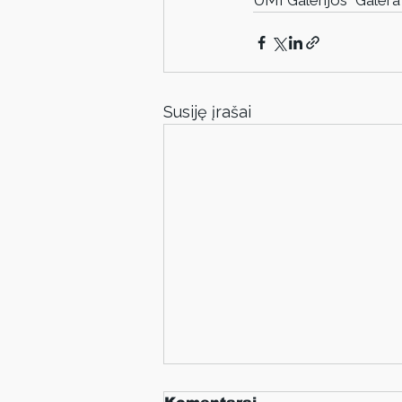
UMI Galerijos “Galera”
Susiję įrašai