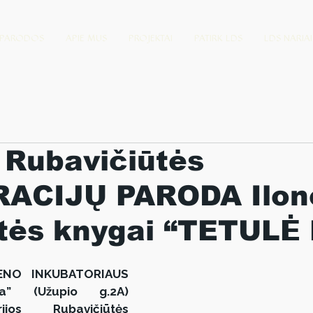
PARODOS
APIE MUS
PROJEKTAI
PATIRK LDS
LDS NARIAI
 Rubavičiūtės
RACIJŲ PARODA Ilon
tės knygai “TETULĖ 
NO INKUBATORIAUS 
ra” (Užupio g.2A) 
os Rubavičiūtės  