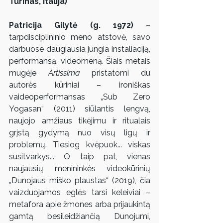
Turinas, Italija)
Patricija Gilytė (g. 1972)
 – 
tarpdisciplininio meno atstovė, savo 
darbuose daugiausia jungia instaliaciją, 
performansą, videomeną. Šiais metais 
mugėje 
Artissima
 pristatomi du 
autorės kūriniai – ironiškas 
vaideoperformansas „Sub Zero 
Yogasan“ (2011) siūlantis lengvą, 
naujojo amžiaus tikėjimu ir ritualais 
grįstą gydymą nuo visų ligų ir 
problemų. Tiesiog kvėpuok... viskas 
susitvarkys... O taip pat, vienas 
naujausių menininkės videokūrinių 
„Dunojaus miško plaustas“ (2019), čia 
vaizduojamos eglės tarsi keleiviai – 
metafora apie žmones arba prijaukintą 
gamtą besileidžiančią Dunojumi, 