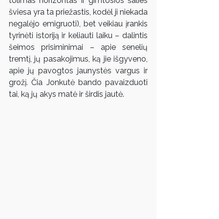
tolimas horizontas ir gimtosios šalies 
šviesa yra ta priežastis, kodėl ji niekada 
negalėjo emigruoti), bet veikiau įrankis 
tyrinėti istoriją ir keliauti laiku – dalintis 
šeimos prisiminimai – apie senelių 
tremtį, jų pasakojimus, ką jie išgyveno, 
apie jų pavogtos jaunystės vargus ir 
grožį. Čia Jonkutė bando pavaizduoti 
tai, ką jų akys matė ir širdis jautė.