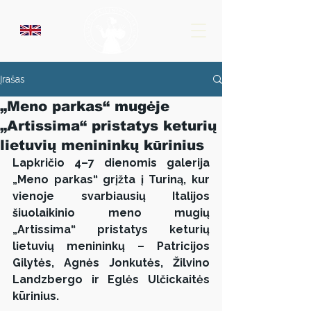
Įrašas
„Meno parkas“ mugėje
„Artissima“ pristatys keturių
lietuvių menininkų kūrinius
Lapkričio 4–7 dienomis galerija 
„Meno parkas“ grįžta į Turiną, kur 
vienoje svarbiausių Italijos 
šiuolaikinio meno mugių 
„Artissima“ pristatys keturių 
lietuvių menininkų – Patricijos 
Gilytės, Agnės Jonkutės, Žilvino 
Landzbergo ir Eglės Ulčickaitės 
kūrinius.