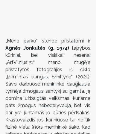
„Meno parko“ stende pristatomi ir 
Agnės Jonkutės (g. 1974)
 tapybos 
kūriniai, bei visiškai nesenai 
„ArtVilnius‘21“ meno mugėje 
pristatytos fotografijos iš ciklo 
„Įžemintas dangus. Smiltynė“ (2021). 
Savo darbuose menininkė daugiausia 
tyrinėja žmogaus santykį su gamta, ją 
domina užbaigtas veiksmas, kuriame 
pats žmogus nebedalyvauja, bet vis 
dar yra juntamas jo būties pėdsakas. 
Kraštovaizdis jos kūriniuose tai ne tik 
fizinė vieta (nors menininkė sako, kad 