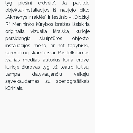
lyg piešinį erdvėje“. Ją papildo 
objektai-instaliacijos iš naujojo ciklo 
„Akmenys ir raidės“ ir tęstinio – „Didžioji 
R“. Menininko kūrybos braižas išsiskiria 
originalia vizualia išraiška, kurioje 
persidengia skulptūros, objekto, 
instaliacijos meno, ar net tapybiškų 
sprendimų skambesiai. Pasitelkdamas 
įvairias medijas autorius kuria erdvę, 
kurioje žiūrovas lyg už teatro kulisų, 
tampa dalyvaujančiu veikėju, 
sąveikaudamas su scenografiškais 
kūriniais.