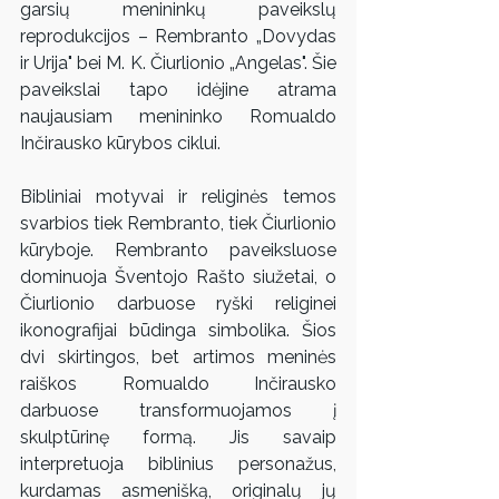
garsių menininkų paveikslų 
reprodukcijos – Rembranto „Dovydas 
ir Urija" bei M. K. Čiurlionio „Angelas". Šie 
paveikslai tapo idėjine atrama 
naujausiam menininko Romualdo 
Inčirausko kūrybos ciklui.
Bibliniai motyvai ir religinės temos 
svarbios tiek Rembranto, tiek Čiurlionio 
kūryboje. Rembranto paveiksluose 
dominuoja Šventojo Rašto siužetai, o 
Čiurlionio darbuose ryški religinei 
ikonografijai būdinga simbolika. Šios 
dvi skirtingos, bet artimos meninės 
raiškos Romualdo Inčirausko 
darbuose transformuojamos į 
skulptūrinę formą. Jis savaip 
interpretuoja biblinius personažus, 
kurdamas asmenišką, originalų jų 