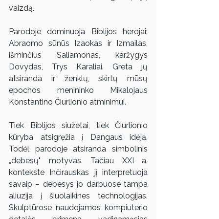
vaizdą.
Parodoje dominuoja Biblijos herojai: 
Abraomo sūnūs Izaokas ir Izmailas, 
išminčius Saliamonas, karžygys 
Dovydas, Trys Karaliai. Greta jų 
atsiranda ir ženklų, skirtų mūsų 
epochos menininko Mikalojaus 
Konstantino Čiurlionio atminimui.
Tiek Biblijos siužetai, tiek Čiurlionio 
kūryba atsigręžia į Dangaus idėją. 
Todėl parodoje atsiranda simbolinis 
„debesų" motyvas. Tačiau XXI a. 
kontekste Inčirauskas jį interpretuoja 
savaip – debesys jo darbuose tampa 
aliuzija į šiuolaikines technologijas. 
Skulptūrose naudojamos kompiuterio 