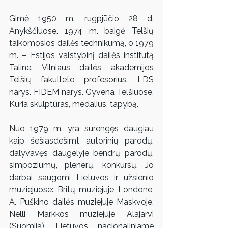
Gimė 1950 m. rugpjūčio 28 d. 
Anykščiuose. 1974 m. baigė Telšių 
taikomosios dailės technikumą, o 1979 
m. – Estijos valstybinį dailės institutą 
Taline. Vilniaus dailės akademijos 
Telšių fakulteto profesorius. LDS 
narys. FIDEM narys. Gyvena Telšiuose. 
Kuria skulptūras, medalius, tapybą.
Nuo 1979 m. yra surengęs daugiau 
kaip šešiasdešimt autorinių parodų, 
dalyvavęs daugelyje bendrų parodų, 
simpoziumų, plenerų, konkursų. Jo 
darbai saugomi Lietuvos ir užsienio 
muziejuose: Britų muziejuje Londone, 
A. Puškino dailės muziejuje Maskvoje, 
Nelli Markkos muziejuje Alajärvi 
(Suomija), Lietuvos nacionaliniame 