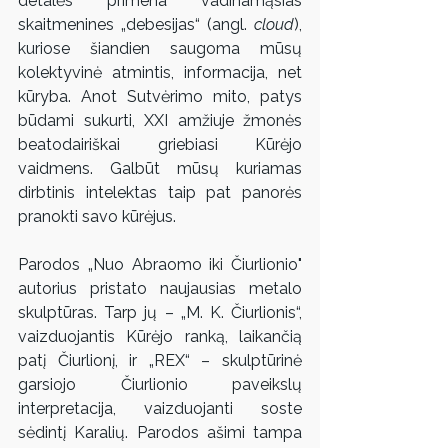
detalės primena vadinamąsias 
skaitmenines „debesijas“ (angl. 
cloud
), 
kuriose šiandien saugoma mūsų 
kolektyvinė atmintis, informacija, net 
kūryba. Anot Sutvėrimo mito, patys 
būdami sukurti, XXI amžiuje žmonės 
beatodairiškai griebiasi Kūrėjo 
vaidmens. Galbūt mūsų kuriamas 
dirbtinis intelektas taip pat panorės 
pranokti savo kūrėjus.
Parodos „Nuo Abraomo iki Čiurlionio" 
autorius pristato naujausias metalo 
skulptūras. Tarp jų – „M. K. Čiurlionis“, 
vaizduojantis Kūrėjo ranką, laikančią 
patį Čiurlionį, ir „REX“ – skulptūrinė 
garsiojo Čiurlionio paveikslų 
interpretacija, vaizduojanti soste 
sėdintį Karalių. Parodos ašimi tampa 