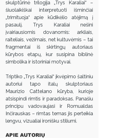
skulptūrinė trilogija „Trys Karaliai“ – 
šiuolaikiškai interpretuoti išminčiai 
„trimituoja“ apie kūdikėlio atėjimą į 
pasaulį. Trys Karaliai nešini 
įvairiausiomis dovanomis: arkliais, 
raiteliais, vežimais, net kultuvėmis – tai 
fragmentai iš skirtingų autoriaus 
kūrybos etapų, kur susipina biblinė 
simbolika ir istoriniai motyvai.
Triptiko „Trys Karaliai“ įkvėpimo šaltiniu 
autoriui tapo italų skulptoriaus 
Maurizio Cattelano kūryba, kurioje 
atsispindi rimtis ir paradoksas. Panašiu 
principu vadovaujasi ir Romualdas 
Inčirauskas – rimtas temas jis perteikia 
lengvu, vizualiai ironišku stiliumi.
APIE AUTORIŲ