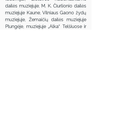
dailės muziejuje, M. K. Čiurlionio dailės 
muziejuje Kaune, Vilniaus Gaono žydų 
muziejuje, Žemaičių dailės muziejuje 
Plungėje, muziejuje „Alka“ Telšiuose ir 
kt. Kūriniai taip pat yra privačiose 
kolekcijose visame pasaulyje. Kūryba 
ne kartą įvertinta tiek Lietuvoje, tiek 
užsienyje. Pastarųjų metų 
apdovanojimai: 2023 m. – 
American 
Numismatic Association
, 
Numismatic 
Art Award for Excellence in Medallic 
Sculpture
; 2022 m. – 
Judaica Art Medal 
Award
, FIDEM, Tokijas, Japonija; 
medalis „Chiune Sugihara“.
Parodoje eksponuojami kūriniai: 
triptikas „Trys Karaliai“, „Izaokas“, 
„Izmailas“, „Dovydas“, 