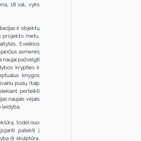
ną, 18 val., vyks 
acijas ir objektų 
ų projekto metu, 
itytės, Evelinos 
jančius asmeninį 
naujai pažvelgti 
bos krypties ir 
eptualus knygos 
airiu pusių (taip 
ekiant perteikti 
as naujais vėjais 
o leidyba.
ektūrą, todėl nuo 
janti patekti į 
ba (ir skulptūra, 