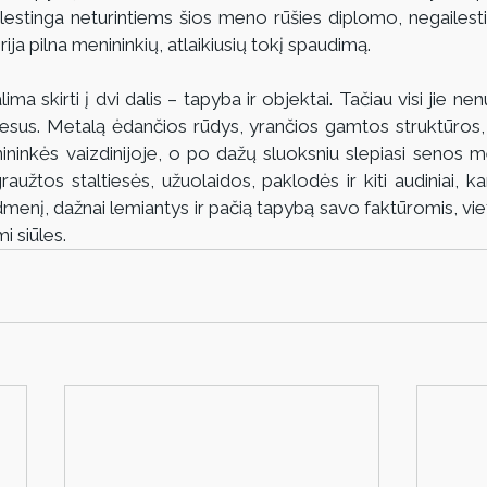
ilestinga neturintiems šios meno rūšies diplomo, negailesti
orija pilna menininkių, atlaikiusių tokį spaudimą.
a skirti į dvi dalis – tapyba ir objektai. Tačiau visi jie nenu
cesus. Metalą ėdančios rūdys, yrančios gamtos struktūros, 
enininkės vaizdinijoje, o po dažų sluoksniu slepiasi senos m
raužtos staltiesės, užuolaidos, paklodės ir kiti audiniai, kan
enį, dažnai lemiantys ir pačią tapybą savo faktūromis, vieto
 siūles. 