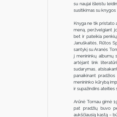
su naujai išleistu lei
susitikimas su knygos
Knyga ne tik pristato 
meną, peržvelgiant jo
bet ir pateikia penki
Januškaitės, Rūtos Sp
santykį su Aranės Torn
j menininkų albumų s
artėjant link litera
sudarymas, atsisakant 
panaikinant pradžios 
menininko kūrybą impre
ir supažindins ateities
Arūnė Tornau gimė 1956
pat pradžių buvo per
aukščiausią kastą – bū