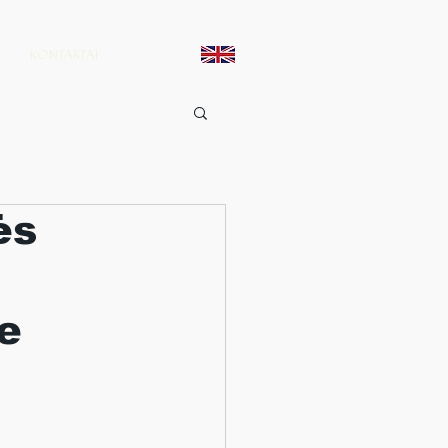
KONTAKTAI
ės
e