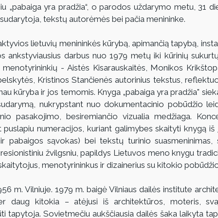
diniu „pabaiga yra pradžia“, o parodos uždarymo metu, 31 die
 sudarytoja, tekstų autorėmės bei pačia menininke.
aktyvios lietuvių menininkės kūrybą, apimančią tapybą, instali
s ankstyviausius darbus nuo 1979 metų iki kūrinių sukurt
ų menotyrininkių - Aistės Kisarauskaitės, Monikos Krikštopa
elskytės, Kristinos Stančienės autorinius tekstus, reflektuo
au kūryba ir jos temomis. Knyga „pabaiga yra pradžia" sieka 
udarymą, nukrypstant nuo dokumentacinio pobūdžio leidy
tūrinio pasakojimo, besiremiančio vizualia medžiaga. Konc
puslapiu numeracijos, kuriant galimybes skaityti knygą iš įv
ir pabaigos sąvokas) bei tekstų turinio suasmeninimas, si
sionistiniu žvilgsniu, papildys Lietuvos meno knygu tradicij
 skaitytojus, menotyrininkus ir dizainerius su kitokio pobūdži
 m. Vilniuje. 1979 m. baigė Vilniaus dailės institute archit
 daug kitokia – atėjusi iš architektūros, moteris, svajo
ti tapytoja. Sovietmečiu aukščiausia dailės šaka laikyta tapy