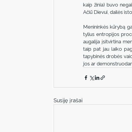
kaip žinia) buvo nega
Ačiū Dievui, dailės ist
Menininkės kūrybą galim
tylius entropijos pro
augalija įsitvirtina m
taip pat jau laiko pag
tapybinės drobės vaidm
jos ar demonstruodami
Susiję įrašai