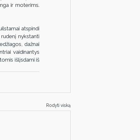
nga ir moterims. 
ilstamai atspindi 
rudenį nykstanti 
edžiagos, dažnai 
triai vaidinantys 
mis išlįsdami iš 
Rodyti viską