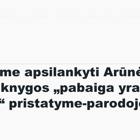
PARODOS
APIE MUS
PROJEKTAI
PATIRK LDS
LDS NARIAI
me apsilankyti Arūn
knygos „pabaiga yra
“ pristatyme-parodoj