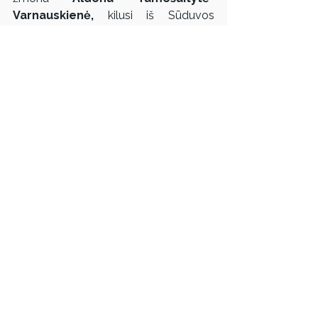
Varnauskienė,
 kilusi iš Sūduvos 
krašto.
Paroda veiks iki 2023 m. sausio 22 
d. 
Parodos kuratorė 
Rasa Žukienė
Parodos organizatoriai
: 
Marijampolės Meilės Lukšienės 
švietimo centras, Beatričės Kleizaitės-
Vasaris menų galerija, Aldona 
Tamošaitytė-Varnauskienė
Informaciją teikia: 
Nina Fiodorova, 
tel. Nr. +37065284127