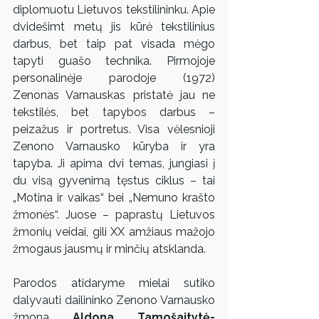
diplomuotu Lietuvos tekstilininku. Apie 
dvidešimt metų jis kūrė tekstilinius 
darbus, bet taip pat visada mėgo 
tapyti guašo technika. Pirmojoje 
personalinėje parodoje (1972) 
Zenonas Varnauskas pristatė jau ne 
tekstilės, bet tapybos darbus – 
peizažus ir portretus. Visa vėlesnioji 
Zenono Varnausko kūryba ir yra 
tapyba. Ji apima dvi temas, jungiasi į 
du visą gyvenimą tęstus ciklus – tai 
„Motina ir vaikas“ bei „Nemuno krašto 
žmonės“. Juose – paprastų Lietuvos 
žmonių veidai, gili XX amžiaus mažojo 
žmogaus jausmų ir minčių atsklanda.
Parodos atidaryme mielai sutiko 
dalyvauti dailininko Zenono Varnausko 
žmona 
Aldona Tamošaitytė-