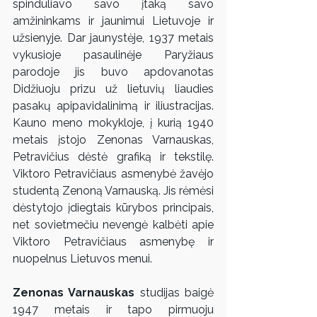
spinduliavo savo įtaką savo 
amžininkams ir jaunimui Lietuvoje ir 
užsienyje. Dar jaunystėje, 1937 metais 
vykusioje pasaulinėje Paryžiaus 
parodoje jis buvo apdovanotas 
Didžiuoju prizu už lietuvių liaudies 
pasakų apipavidalinimą ir iliustracijas. 
Kauno meno mokykloje, į kurią 1940 
metais įstojo Zenonas Varnauskas, 
Petravičius dėstė grafiką ir tekstilę. 
Viktoro Petravičiaus asmenybė žavėjo 
studentą Zenoną Varnauską. Jis rėmėsi 
dėstytojo įdiegtais kūrybos principais, 
net sovietmečiu nevengė kalbėti apie 
Viktoro Petravičiaus asmenybę ir 
nuopelnus Lietuvos menui.
Zenonas Varnauskas
 studijas baigė 
1947 metais ir tapo pirmuoju 