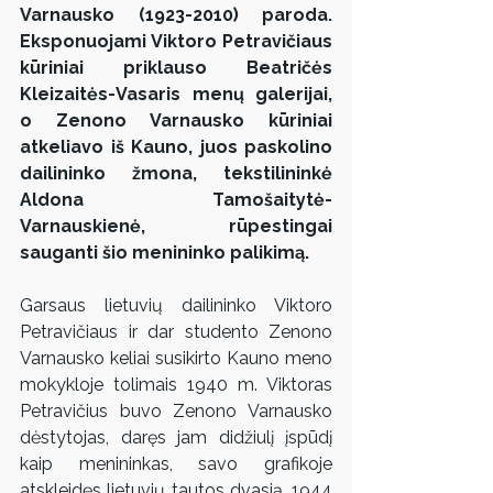
Varnausko (1923-2010) paroda. 
Eksponuojami Viktoro Petravičiaus 
kūriniai priklauso Beatričės 
Kleizaitės-Vasaris menų galerijai, 
o Zenono Varnausko kūriniai 
atkeliavo iš Kauno, juos paskolino 
dailininko žmona, tekstilininkė 
Aldona Tamošaitytė-
Varnauskienė, rūpestingai 
sauganti šio menininko palikimą.
Garsaus lietuvių dailininko Viktoro 
Petravičiaus ir dar studento Zenono 
Varnausko keliai susikirto Kauno meno 
mokykloje tolimais 1940 m. Viktoras 
Petravičius buvo Zenono Varnausko 
dėstytojas, daręs jam didžiulį įspūdį 
kaip menininkas, savo grafikoje 
atskleidęs lietuvių tautos dvasią. 1944 