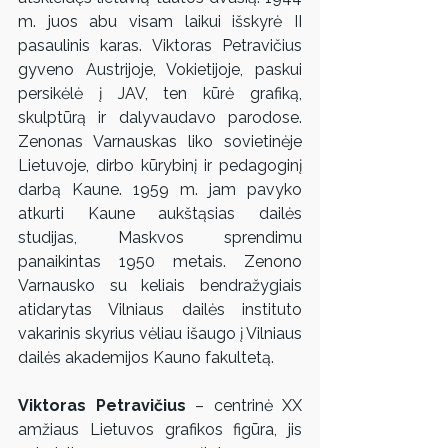
m. juos abu visam laikui išskyrė II 
pasaulinis karas. Viktoras Petravičius 
gyveno Austrijoje, Vokietijoje, paskui 
persikėlė į JAV, ten kūrė grafiką, 
skulptūrą ir dalyvaudavo parodose. 
Zenonas Varnauskas liko sovietinėje 
Lietuvoje, dirbo kūrybinį ir pedagoginį 
darbą Kaune. 1959 m. jam pavyko 
atkurti Kaune aukštąsias dailės 
studijas, Maskvos sprendimu 
panaikintas 1950 metais. Zenono 
Varnausko su keliais bendražygiais 
atidarytas Vilniaus dailės instituto 
vakarinis skyrius vėliau išaugo į Vilniaus 
dailės akademijos Kauno fakultetą. 
Viktoras Petravičius
 – centrinė XX 
amžiaus Lietuvos grafikos figūra, jis 