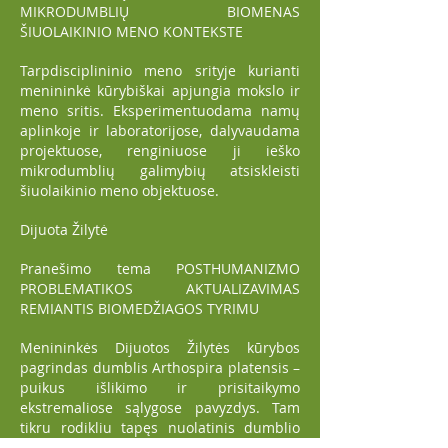
MIKRODUMBLIŲ BIOMENAS
ŠIUOLAIKINIO MENO KONTEKSTE
Tarpdisciplininio meno srityje kurianti
menininkė kūrybiškai apjungia mokslo ir
meno sritis. Eksperimentuodama namų
aplinkoje ir laboratorijose, dalyvaudama
projektuose, renginiuose ji ieško
mikrodumblių galimybių atsiskleisti
šiuolaikinio meno objektuose.
Dijuota Žilytė
Pranešimo tema POSTHUMANIZMO
PROBLEMATIKOS AKTUALIZAVIMAS
REMIANTIS BIOMEDŽIAGOS TYRIMU
Menininkės Dijuotos Žilytės kūrybos
pagrindas dumblis Arthospira platensis –
puikus išlikimo ir prisitaikymo
ekstremaliose sąlygose pavyzdys. Tam
tikru rodikliu tapęs nuolatinis dumblio
augimas, atnaujinimas, produkavimas ir