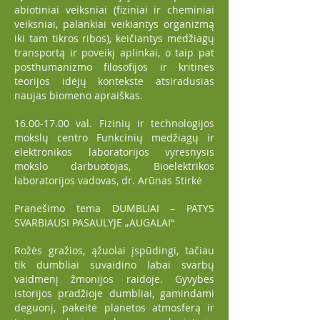
abiotiniai veiksniai (fiziniai ir cheminiai
veiksniai, palankiai veikiantys organizmą
iki tam tikros ribos), keičiantys medžiagų
transportą ir poveikį aplinkai, o taip pat
posthumanizmo filosofijos ir kritinės
teorijos idėjų kontekste atsiradusias
naujas biomeno apraiškas.
16.00-17.00
val. Fizinių ir technologijos
mokslų centro Funkcinių medžiagų ir
elektronikos laboratorijos vyresnysis
mokslo darbuotojas, Bioelektrikos
laboratorijos vadovas, dr. Arūnas Stirkė
Pranešimo tema DUMBLIAI – PATYS
SVARBIAUSI PASAULYJE „AUGALAI“
Rožės gražios, ąžuolai įspūdingi, tačiau
tik dumbliai suvaidino labai svarbų
vaidmenį žmonijos raidoje. Gyvybės
istorijos pradžioje dumbliai, gamindami
deguonį, pakeitė planetos atmosferą ir