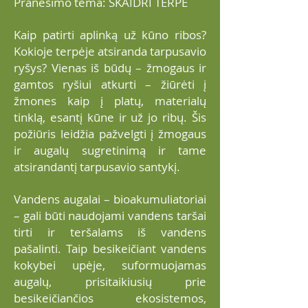
Pranešimo tema: SKAIDRI TERPĖ
Kaip patirti aplinką už kūno ribos?
Kokioje terpėje atsiranda tarpusavio
ryšys? Vienas iš būdų – žmogaus ir
gamtos ryšiui atkurti – žiūrėti į
žmones kaip į platų, materialų
tinklą, esantį kūne ir už jo ribų. Šis
požiūris leidžia pažvelgti į žmogaus
ir augalų sugretinimą ir tame
atsirandantį tarpusavio santykį.
Vandens augalai – bioakumuliatoriai
– gali būti naudojami vandens taršai
tirti ir teršalams iš vandens
pašalinti. Taip besikeičiant vandens
kokybei upėje, suformuojamas
augalų, prisitaikiusių prie
besikeičiančios ekosistemos,