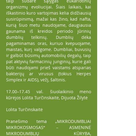
taip sudarė sąlygas eukariotinių
organizmų evoliucijai. Šiais laikais, kai
iškastinio kuro vartojimas kelia didžiausią
susirūpinimą, mažai kas žino, kad nafta,
kurią šiuo metu naudojame, daugiausia
gaunama iš kreidos periodo jūrinių
dumblių telkinių. Dumblių dėka
pagaminamas oras, kuriuo kvėpuojame,
maistas, kurį valgome. Dumbliai, buvusių
ir galbūt būsimų automobilių degalų, taip
pat aktyvių farmacinių junginių, kurie gali
būti naudojami prieš vaistams atsparias
bakterijų ar virusus (tokius Herpes
Simplex ir AIDS), vėžį, šaltinis.
17.00–17.45 val. šiuolaikinio meno
kūrėjos Lolita Turčinskaitė, Dijuota Žilytė
Lolita Turčinskaitė
Pranešimo tema „MIKRODUMBLIAI
MIKROKOSMOSAS“ – ASMENINĖ
MIKRODUMBLIŲ KŪRYBA,