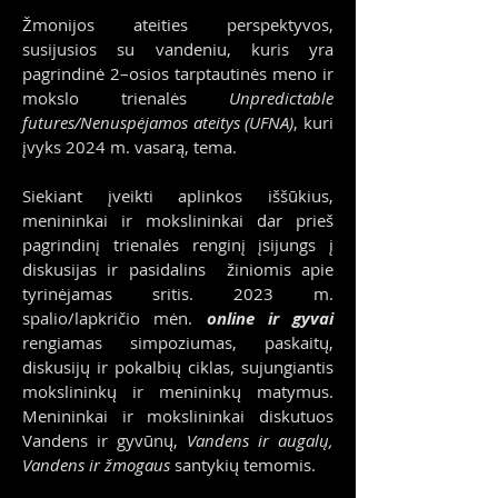
Žmonijos ateities perspektyvos,
susijusios su vandeniu, kuris yra
pagrindinė 2–osios tarptautinės meno ir
mokslo trienalės
Unpredictable
futures/Nenuspėjamos ateitys (UFNA)
, kuri
įvyks 2024 m. vasarą, tema.
Siekiant įveikti aplinkos iššūkius,
menininkai ir mokslininkai dar prieš
pagrindinį trienalės renginį įsijungs į
diskusijas ir pasidalins žiniomis apie
tyrinėjamas sritis. 2023 m.
spalio/lapkričio mėn.
online ir gyvai
rengiamas simpoziumas, paskaitų,
diskusijų ir pokalbių ciklas, sujungiantis
mokslininkų ir menininkų matymus.
Menininkai ir mokslininkai diskutuos
Vandens ir gyvūnų,
Vandens ir augalų,
Vandens ir žmogaus
santykių temomis.