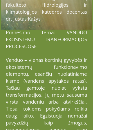
fakulteto Hidrologijos ir
klimatologijos katedros docentas
dr. Justas Kažys
Pranešimo tema: VANDUO
EKOSISTEMŲ TRANFORMACIJOS
PROCESUOSE
Vanduo – vienas kertinių gyvybės ir
ekosistemų funkcionavimo
elementų, esančių nuolatiniame
kisme (vandens apytakos ratas).
Tačiau gamtoje nuolat vyksta
transformacijos. Jų metu sausuma
virsta vandeniu arba atvirkščiai.
Tiesa, tokiems pokyčiams reikia
daug laiko. Egzistuoja nemažai
pavyzdžių kaip žmogus,
panaudodamas vandenį savo