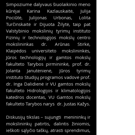
Simpoziume dalyvaus šiuolaikinio meno
kūrėjai Karina Kazlauskaitė, Julija
Pociūtė, Julijonas Urbonas, Lolita
Turčinskaitė ir Dijuota Žilytė, taip pat
Valstybinio mokslinių tyrimų instituto
Fizinių ir technologijos mokslų centro
mokslininkas dr. Arūnas Stirkė,
Klaipėdos universiteto mokslininkės,
Jūros technologijų ir gamtos mokslų
fakulteto Tarybos pirmininkė, prof. dr.
Jolanta Janutėnienė, Jūros tyrimų
instituto Studijų programos vadovė prof.
dr. Inga Dalidienė ir VU gamtos mokslų
fakulteto Hidrologijos ir klimatologijos
katedros docentas, VU Gamtos mokslų
fakulteto Tarybos narys dr. Justas Kažys.
Diskusijų tikslas – sujungti menininkų ir
mokslininkų patirtis, dalintis žiniomis,
ieškoti sąlyčio taškų, atrasti sprendimus,