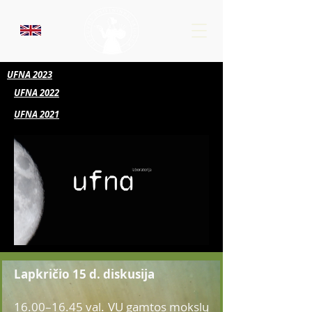
UFNA
2023
UFNA
2022
UFNA
2021
Lapkričio 15 d. diskusija
16.00–16.45 val. VU gamtos mokslų