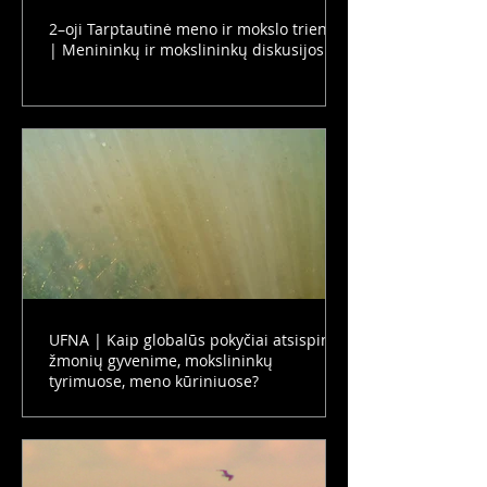
2–oji Tarptautinė meno ir mokslo trienalė
| Menininkų ir mokslininkų diskusijos
UFNA | Kaip globalūs pokyčiai atsispindi
žmonių gyvenime, mokslininkų
tyrimuose, meno kūriniuose?