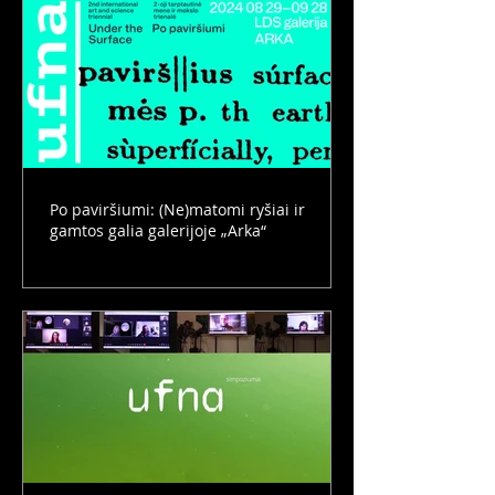
Po paviršiumi: (Ne)matomi ryšiai ir
gamtos galia galerijoje „Arka“