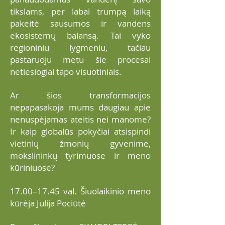
tikslams, per labai trumpą laiką
pakeitė sausumos ir vandens
ekosistemų balansą. Tai vyko
regioniniu lygmeniu, tačiau
pastaruoju metu šie procesai
netiesiogiai tapo visuotiniais.
Ar šios transformacijos
nepapasakoja mums daugiau apie
nenuspėjamas ateitis nei manome?
Ir kaip globalūs pokyčiai atsispindi
vietinių žmonių gyvenime,
mokslininkų tyrimuose ir meno
kūriniuose?
17.00–17.45 val. Šiuolaikinio meno
kūrėja Julija Pociūtė